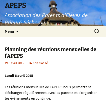
Aller
APEPS
au
Association des Parents d'Elèves de
contenu
Prieuré-Sécheron
Recherc
Menu
Planning des réunions mensuelles de
l’APEPS
6 avril 2015
Non classé
Lundi 6 avril 2015
Les réunions mensuelles de l’APEPS nous permettent
d’échanger régulièrement avec les parents et d’organiser
les événements en continue.