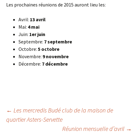
Les prochaines réunions de 2015 auront lieu les:
Avril:
13 avril
Mai:
4 mai
Juin:
1er juin
Septembre:
7 septembre
Octobre:
5 octobre
Novembre:
9 novembre
Décembre:
7 décembre
Navigation
←
Les mercredis Budé club de la maison de
quartier Asters-Servette
Réunion mensuelle d’avril
→
des