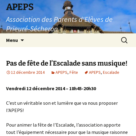
Aller
APEPS
au
Association des Parents d'Elèves de
contenu
Prieuré-Sécheron
Recherc
Menu
Pas de fête de l’Escalade sans musique!
12 décembre 2014
APEPS
,
Fête
APEPS
,
Escalade
Vendredi 12 décembre 2014 – 18h45-20h30
C’est un véritable son et lumière que va nous proposer
l’APEPS!
Pour animer la fête de l’Escalade, l’association apporte
tout l’équipement nécessaire pour que la musique raisonne