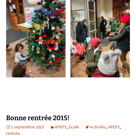
Bonne rentrée 2015!
1 septembre 2015
APEPS
,
Ecole
Activités
,
APEPS
,
rentrée