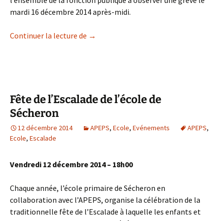
l’ensemble de la fonction publique à observer une grève le
mardi 16 décembre 2014 après-midi.
Grève dans la fonction publique
Continuer la lecture de
→
Fête de l’Escalade de l’école de
Sécheron
12 décembre 2014
APEPS
,
Ecole
,
Evénements
APEPS
,
Ecole
,
Escalade
Vendredi 12 décembre 2014 – 18h00
Chaque année, l’école primaire de Sécheron en
collaboration avec l’APEPS, organise la célébration de la
traditionnelle fête de l’Escalade à laquelle les enfants et