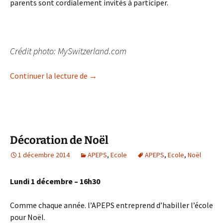
parents sont cordialement invités à participer.
Crédit photo: MySwitzerland.com
Fête de l’Escalade de l’école de Séchero
Continuer la lecture de
→
Décoration de Noël
1 décembre 2014
APEPS
,
Ecole
APEPS
,
Ecole
,
Noël
Lundi 1 décembre – 16h30
Comme chaque année. l’APEPS entreprend d’habiller l’école
pour Noël.