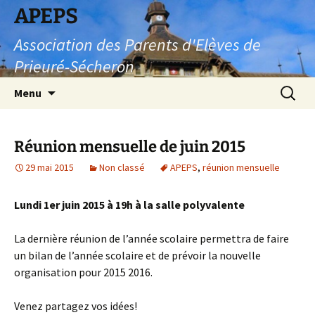
Aller
APEPS
au
Association des Parents d'Elèves de
contenu
Prieuré-Sécheron
Recherc
Menu
Réunion mensuelle de juin 2015
29 mai 2015
Non classé
APEPS
,
réunion mensuelle
Lundi 1er juin 2015 à 19h à la salle polyvalente
La dernière réunion de l’année scolaire permettra de faire
un bilan de l’année scolaire et de prévoir la nouvelle
organisation pour 2015 2016.
Venez partagez vos idées!