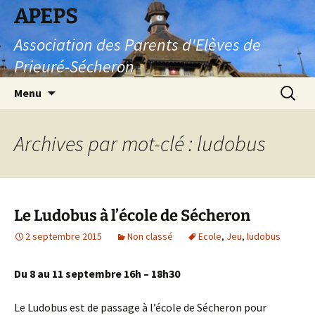
Aller
APEPS
au
Association des Parents d'Elèves de
contenu
Prieuré-Sécheron
Recherc
Menu
Archives par mot-clé : ludobus
Le Ludobus à l’école de Sécheron
2 septembre 2015
Non classé
Ecole
,
Jeu
,
ludobus
Du 8 au 11 septembre 16h – 18h30
Le Ludobus est de passage à l’école de Sécheron pour